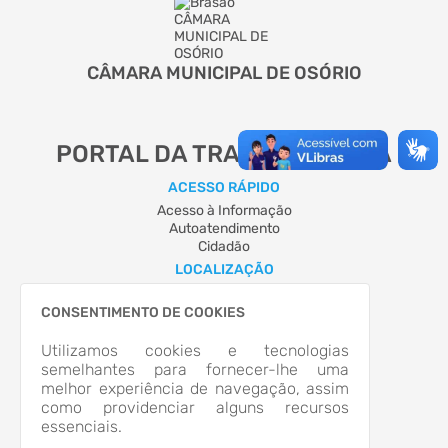
CÂMARA MUNICIPAL DE OSÓRIO
PORTAL DA TRANSPARÊNCIA
ACESSO RÁPIDO
Acesso à Informação
Autoatendimento
Cidadão
LOCALIZAÇÃO
AVENIDA JORGE DARIVA, Nº n1211, CENTRO
Osório/RS
CONSENTIMENTO DE COOKIES
CEP: 95.520-000
Abrir no Mapa
Utilizamos cookies e tecnologias
semelhantes para fornecer-lhe uma
CONTATOS
melhor experiência de navegação, assim
(51)36634900
como providenciar alguns recursos
(51)36634901
essenciais.
campessoal@gmail.com