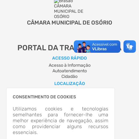
CÂMARA MUNICIPAL DE OSÓRIO
PORTAL DA TRANSPARÊNCIA
ACESSO RÁPIDO
Acesso à Informação
Autoatendimento
Cidadão
LOCALIZAÇÃO
AVENIDA JORGE DARIVA, Nº n1211, CENTRO
Osório/RS
CONSENTIMENTO DE COOKIES
CEP: 95.520-000
Abrir no Mapa
Utilizamos cookies e tecnologias
semelhantes para fornecer-lhe uma
CONTATOS
melhor experiência de navegação, assim
(51)36634900
como providenciar alguns recursos
(51)36634901
essenciais.
campessoal@gmail.com